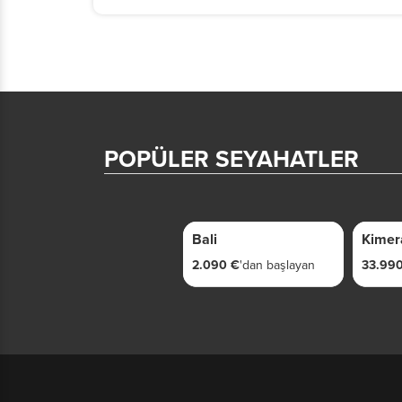
POPÜLER SEYAHATLER
10 GÜN
6 GÜN
Bali
Kimer
2.090 €
'dan başlayan
33.990