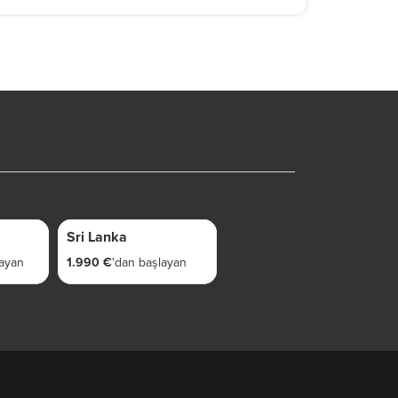
9 GÜN
Sri Lanka
layan
1.990 €
'dan başlayan