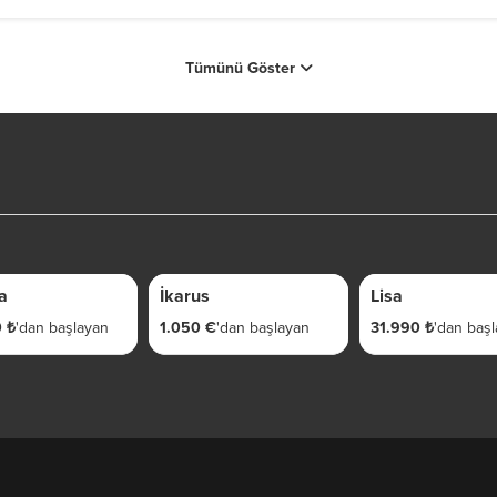
Tümünü Göster
4 GÜN
5 GÜN
a
İkarus
Lisa
 ₺
'dan başlayan
1.050 €
'dan başlayan
31.990 ₺
'dan baş