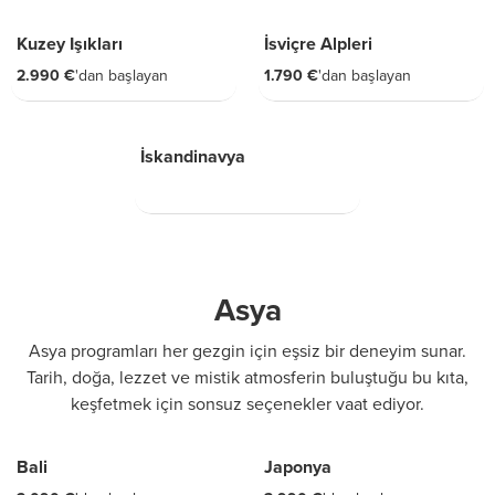
4 GÜN
6 GÜN
Kuzey Işıkları
İsviçre Alpleri
2.990 €
'dan başlayan
1.790 €
'dan başlayan
8 GÜN
İskandinavya
Asya
Asya programları her gezgin için eşsiz bir deneyim sunar.
Tarih, doğa, lezzet ve mistik atmosferin buluştuğu bu kıta,
keşfetmek için sonsuz seçenekler vaat ediyor.
10 GÜN
11 GÜN
Bali
Japonya