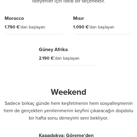
isteyenler için ideal bir seçenektir.
8 GÜN
6 GÜN
Morocco
Mısır
1.790 €
'dan başlayan
1.090 €
'dan başlayan
9 GÜN
Güney Afrika
2.190 €
'dan başlayan
Weekend
Sadece birkaç günde hem keşfetmenin hem sosyalleşmenin
hem de gerçekten yenilenmenin keyfini çıkaracağın dopdolu
bir hafta sonu deneyimi seni bekliyor.
2 GÜN
Kapadokya: Göreme'den