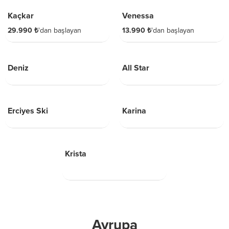
Kaçkar
Venessa
29.990 ₺
'dan başlayan
13.990 ₺
'dan başlayan
6 GÜN
3 GÜN
Deniz
All Star
3 GÜN
3 GÜN
Erciyes Ski
Karina
5 GÜN
Krista
Avrupa