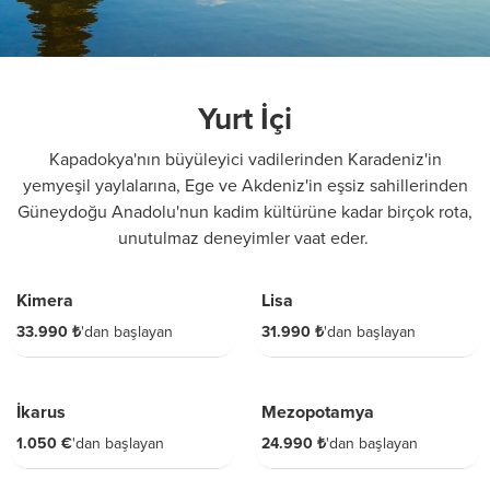
Yurt İçi
Kapadokya'nın büyüleyici vadilerinden Karadeniz'in
yemyeşil yaylalarına, Ege ve Akdeniz'in eşsiz sahillerinden
Güneydoğu Anadolu'nun kadim kültürüne kadar birçok rota,
unutulmaz deneyimler vaat eder.
6 GÜN
5 GÜN
Kimera
Lisa
33.990 ₺
'dan başlayan
31.990 ₺
'dan başlayan
4 GÜN
5 GÜN
İkarus
Mezopotamya
1.050 €
'dan başlayan
24.990 ₺
'dan başlayan
6 GÜN
3 GÜN