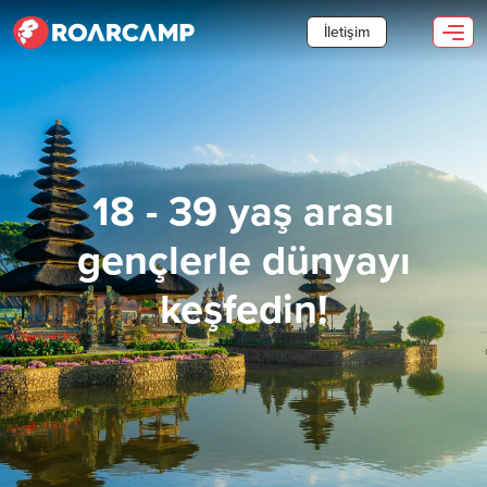
İletişim
18 - 39 yaş arası
gençlerle dünyayı
keşfedin!