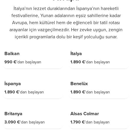
İtalya’nın lezzet duraklarından İspanya’nın hareketli
festivallerine, Yunan adalarının eşsiz sahillerine kadar
Avrupa, hem kültürel hem de eğlenceli bir tatil rotası
arayanlar için vazgeçilmezdir. Her zevke uygun, zengin
içerikli programlarla dolu bir keşif yolculuğu sunar.
7 GÜN
7 GÜN
Balkan
İtalya
990 €
'dan başlayan
1.890 €
'dan başlayan
7 GÜN
7 GÜN
İspanya
Benelüx
1.890 €
'dan başlayan
1.890 €
'dan başlayan
10 GÜN
5 GÜN
Britanya
Alsas Colmar
3.090 €
'dan başlayan
1.790 €
'dan başlayan